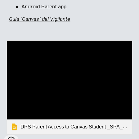
Android Parent app
Guía "Canvas" del Vigilante
DPS Parent Access to Canvas Student _SPA_072720_YM